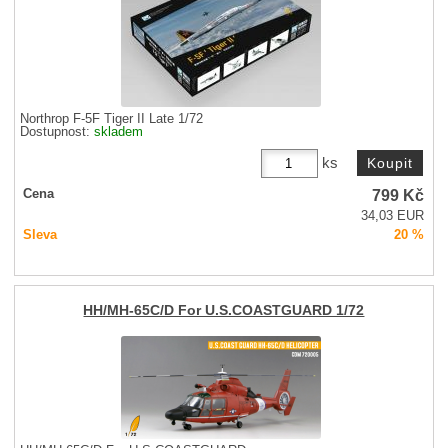
Northrop F-5F Tiger II Late 1/72
Dostupnost:
skladem
ks
799
Kč
Cena
34,03 EUR
Sleva
20 %
HH/MH-65C/D For U.S.COASTGUARD 1/72