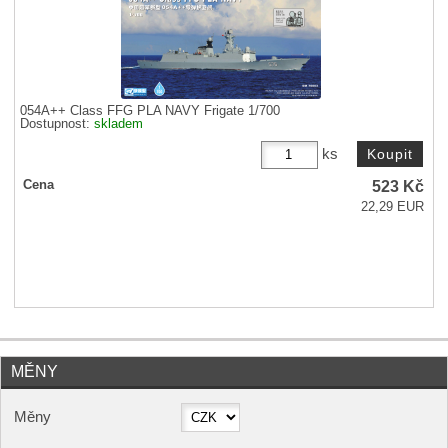
054A++ Class FFG PLA NAVY Frigate 1/700
Dostupnost:
skladem
ks
523
Kč
Cena
22,29 EUR
MĚNY
Měny